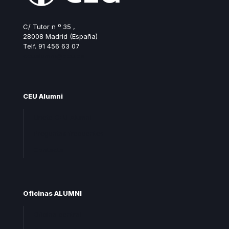
C/ Tutor n º 35 ,
28008 Madrid (España)
Telf. 91 456 63 07
ceualumni@ceu.es
CEU Alumni
Unete CEU Alumni
Preguntas frecuentes
Contacta
Oficinas ALUMNI
Oficina central