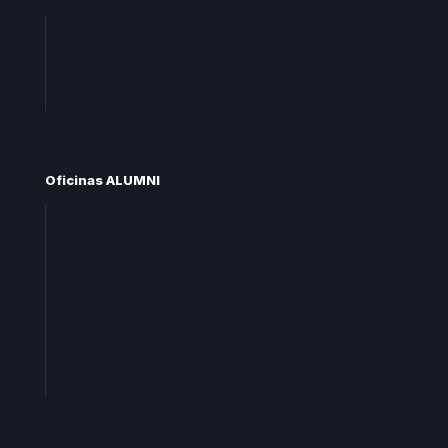
Unete CEU Alumni
Preguntas frecuentes
Contacta
Oficinas ALUMNI
Oficina central
Oficinas territoriales
Madrid
Levante
Cataluña
Andalucia