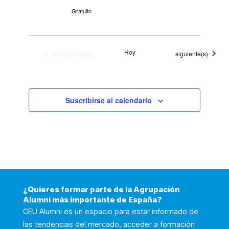
Gratuito
Eventos
anterior(es)
Hoy
Eventos
siguiente(s)
Suscribirse al calendario
¿Quieres formar parte de la Agrupación
Alumni más importante de España?
CEU Alumni es un espacio para estar informado de
las tendencias del mercado, acceder a formación