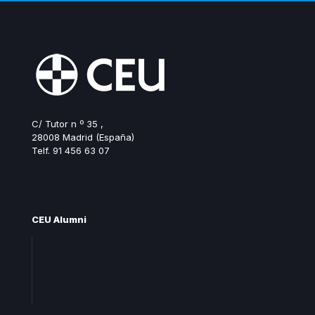
C/ Tutor n º 35 ,
28008 Madrid (España)
Telf. 91 456 63 07
ceualumni@ceu.es
CEU Alumni
Unete CEU Alumni
Preguntas frecuentes
Contacta