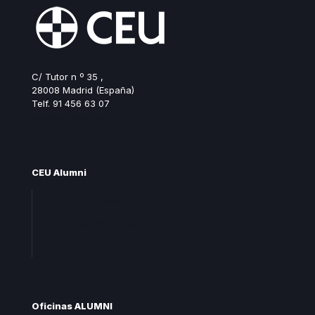
C/ Tutor n º 35 ,
28008 Madrid (España)
Telf. 91 456 63 07
ceualumni@ceu.es
CEU Alumni
Unete CEU Alumni
Preguntas frecuentes
Contacta
Oficinas ALUMNI