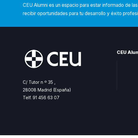
CEU Alumni es un espacio para estar informado de la
recibir oportunidades para tu desarrollo y éxito profesi
CEU Alu
Unete 
Pregun
C/ Tutor n º 35 ,
Contac
28008 Madrid (España)
Telf. 91 456 63 07
ceualumni@ceu.es