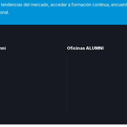
s tendencias del mercado, acceder a formación continua, encuen
onal.
mni
Oficinas ALUMNI
CEU Alumni
Oficina central
tas frecuentes
Oficinas territoriales
ta
Madrid
Levante
Cataluña
Andalucia