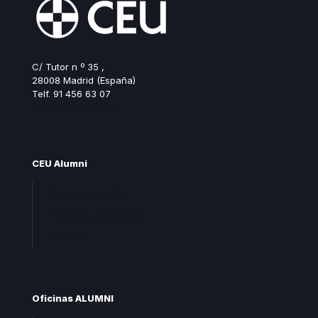
C/ Tutor n º 35 ,
28008 Madrid (España)
Telf. 91 456 63 07
ceualumni@ceu.es
CEU Alumni
Unete CEU Alumni
Preguntas frecuentes
Contacta
Oficinas ALUMNI