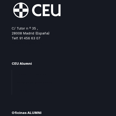
C/ Tutor n º 35 ,
28008 Madrid (España)
Telf. 91 456 63 07
ceualumni@ceu.es
CEU Alumni
Unete CEU Alumni
Preguntas frecuentes
Contacta
Oficinas ALUMNI