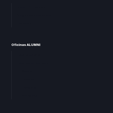
Unete CEU Alumni
Preguntas frecuentes
Contacta
Oficinas ALUMNI
Oficina central
Oficinas territoriales
Madrid
Levante
Cataluña
Andalucia