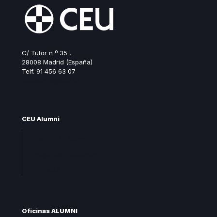
C/ Tutor n º 35 ,
28008 Madrid (España)
Telf. 91 456 63 07
ceualumni@ceu.es
CEU Alumni
Unete CEU Alumni
Preguntas frecuentes
Contacta
Oficinas ALUMNI