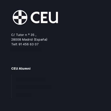
C/ Tutor n º 35 ,
28008 Madrid (España)
Telf. 91 456 63 07
ceualumni@ceu.es
CEU Alumni
Unete CEU Alumni
Preguntas frecuentes
Contacta