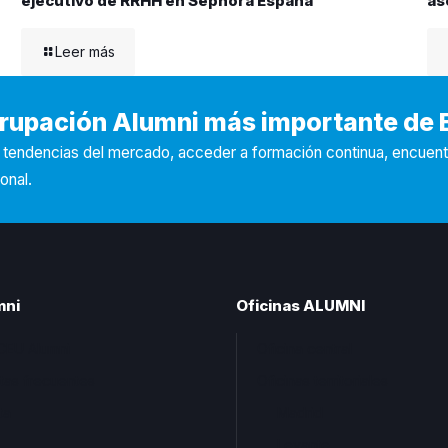
ejecutivo de RRHH en Sephora España
as
Leer más
Agrupación Alumni más importante de
s tendencias del mercado, acceder a formación continua, encuen
onal.
mni
Oficinas ALUMNI
CEU Alumni
Oficina central
tas frecuentes
Oficinas territoriales
ta
Madrid
Levante