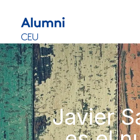
Javier S
es el n