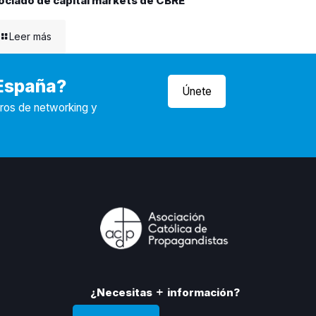
ociado de capital markets de CBRE
Leer más
 España?
Únete
tros de networking y
¿Necesitas
información?