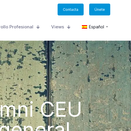
Contacta
Únete
ollo Profesional
Views
Español
lumni CEU
 general