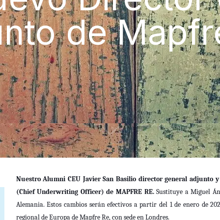
unto de Mapfr
Nuestro
Alumni CEU
Javier San Basilio
director general adjunto 
(Chief Underwriting Officer) de MAPFRE RE.
Sustituye a Miguel Án
Alemania. Estos cambios serán efectivos a partir del 1 de enero de 20
regional de Europa de Mapfre Re, con sede en Londres.