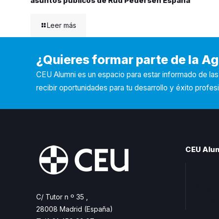
asuntos públicos de Rud Pedersen España
Leer más
¿Quieres formar parte de la 
CEU Alumni es un espacio para estar informado de la
recibir oportunidades para tu desarrollo y éxito profesi
CEU Alu
Unete 
Pregun
C/ Tutor n º 35 ,
Contac
28008 Madrid (España)