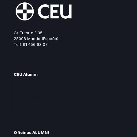
C/ Tutor n º 35 ,
28008 Madrid (España)
Telf. 91 456 63 07
ceualumni@ceu.es
CEU Alumni
Unete CEU Alumni
Preguntas frecuentes
Contacta
Oficinas ALUMNI