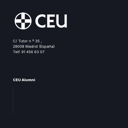
C/ Tutor n º 35 ,
28008 Madrid (España)
Telf. 91 456 63 07
ceualumni@ceu.es
CEU Alumni
Unete CEU Alumni
Preguntas frecuentes
Contacta