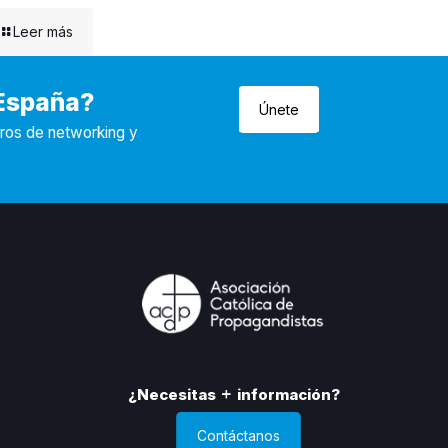
Leer más
 España?
Únete
tros de networking y
¿Necesitas
información?
Contáctanos