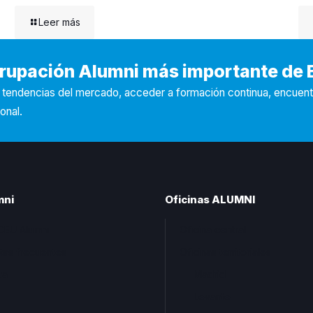
Leer más
Agrupación Alumni más importante de
s tendencias del mercado, acceder a formación continua, encuen
onal.
mni
Oficinas ALUMNI
CEU Alumni
Oficina central
tas frecuentes
Oficinas territoriales
ta
Madrid
Levante