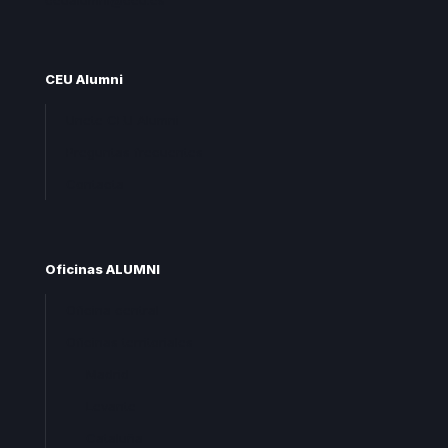
ceualumni@ceu.es
CEU Alumni
Unete CEU Alumni
Preguntas frecuentes
Contacta
Oficinas ALUMNI
Oficina central
Oficinas territoriales
Madrid
Levante
Cataluña