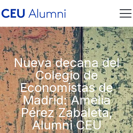
Nueva decana del
Colegio de
Economistas de
Madrid: Amelia
Pérez Zabaleta,
Alumni CEU