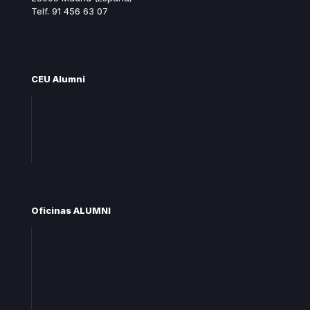
Telf. 91 456 63 07
ceualumni@ceu.es
CEU Alumni
Unete CEU Alumni
Preguntas frecuentes
Contacta
Oficinas ALUMNI
Oficina central
Oficinas territoriales
Madrid
Levante