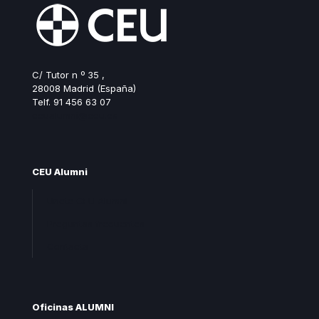
C/ Tutor n º 35 ,
28008 Madrid (España)
Telf. 91 456 63 07
ceualumni@ceu.es
CEU Alumni
Unete CEU Alumni
Preguntas frecuentes
Contacta
Oficinas ALUMNI