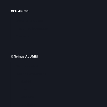
CEU Alumni
Unete CEU Alumni
Preguntas frecuentes
Contacta
Oficinas ALUMNI
Oficina central
Oficinas territoriales
Madrid
Levante
Cataluña
Andalucia