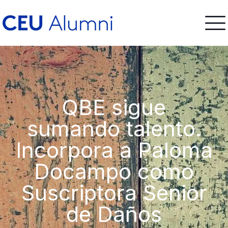
QBE sigue
sumando talento.
Incorpora a Paloma
Docampo como
Suscriptora Senior
de Daños