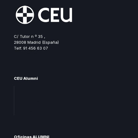
C/ Tutor n º 35 ,
28008 Madrid (España)
Telf. 91 456 63 07
ceualumni@ceu.es
CEU Alumni
Unete CEU Alumni
Preguntas frecuentes
Contacta
Oficinas ALUMNI