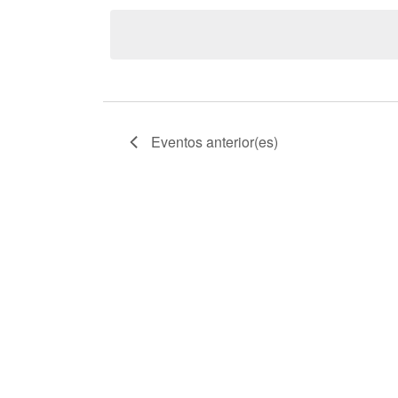
la
fecha.
Eventos
anterior(es)