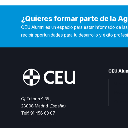
¿Quieres formar parte de la 
CEU Alumni es un espacio para estar informado de la
recibir oportunidades para tu desarrollo y éxito profesi
CEU Alu
Unete 
Pregun
C/ Tutor n º 35 ,
Contac
28008 Madrid (España)
Telf. 91 456 63 07
ceualumni@ceu.es