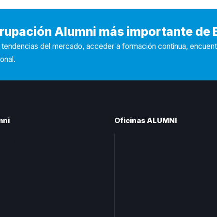
Agrupación Alumni más importante de
s tendencias del mercado, acceder a formación continua, encuen
onal.
mni
Oficinas ALUMNI
CEU Alumni
Oficina central
tas frecuentes
Oficinas territoriales
ta
Madrid
Levante
Cataluña