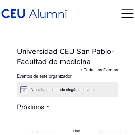
Universidad CEU San Pablo-
Facultad de medicina
« Todos los Eventos
Eventos de este organizador
No se ha encontrado ningún resultado.
Aviso
Próximos
Selecciona
la
fecha.
Eventos
Eventos
anterior(es)
Hoy
siguiente(s)