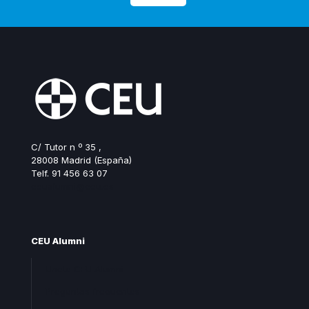
C/ Tutor n º 35 ,
28008 Madrid (España)
Telf. 91 456 63 07
ceualumni@ceu.es
CEU Alumni
Unete CEU Alumni
Preguntas frecuentes