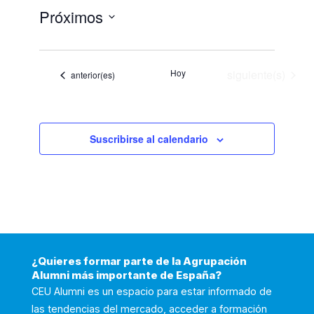
Próximos
Selecciona
la
fecha.
Eventos
Hoy
siguiente(s)
Eventos
anterior(es)
Suscribirse al calendario
¿Quieres formar parte de la Agrupación
Alumni más importante de España?
CEU Alumni es un espacio para estar informado de
las tendencias del mercado, acceder a formación