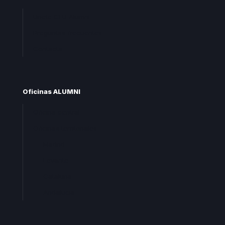
Unete CEU Alumni
Preguntas frecuentes
Contacta
Oficinas ALUMNI
Oficina central
Oficinas territoriales
Madrid
Levante
Cataluña
Andalucia