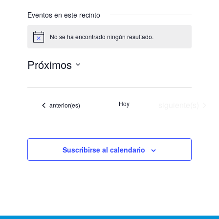
Eventos en este recinto
No se ha encontrado ningún resultado.
Aviso
Próximos
Selecciona
la
fecha.
Eventos
Hoy
siguiente(s)
Eventos
anterior(es)
Suscribirse al calendario