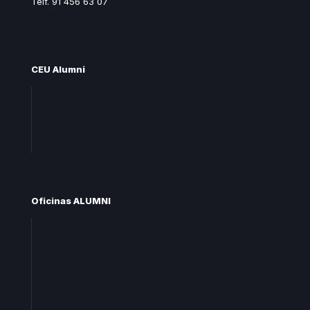
Telf. 91 456 63 07
ceualumni@ceu.es
CEU Alumni
Unete CEU Alumni
Preguntas frecuentes
Contacta
Oficinas ALUMNI
Oficina central
Oficinas territoriales
Madrid
Levante