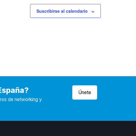
Suscribirse al calendario
 España?
Únete
tros de networking y