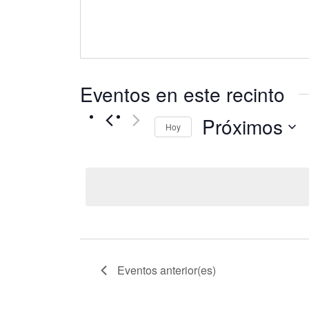
Eventos en este recinto
Próximos
Hoy
Selecciona
la
fecha.
Eventos
anterior(es)