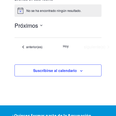
No se ha encontrado ningún resultado.
Aviso
Próximos
Selecciona
la
fecha.
Eventos
Hoy
siguiente(s)
Eventos
anterior(es)
Suscribirse al calendario
¿Quieres formar parte de la Agrupación