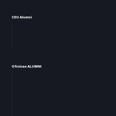
CEU Alumni
Unete CEU Alumni
Preguntas frecuentes
Contacta
Oficinas ALUMNI
Oficina central
Oficinas territoriales
Madrid
Levante
Cataluña