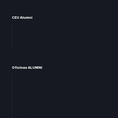
CEU Alumni
Unete CEU Alumni
Preguntas frecuentes
Contacta
Oficinas ALUMNI
Oficina central
Oficinas territoriales
Madrid
Levante
Cataluña