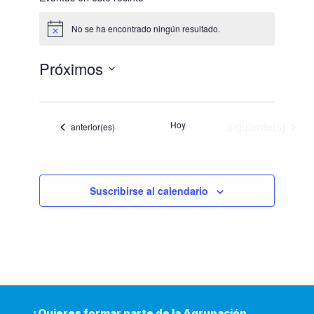
No se ha encontrado ningún resultado.
Aviso
Próximos
Selecciona
la
fecha.
Eventos
Hoy
siguiente(s)
Eventos
anterior(es)
Suscribirse al calendario
¿Quieres formar parte de la Agrupación