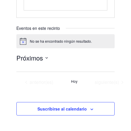
Eventos en este recinto
No se ha encontrado ningún resultado.
Aviso
Próximos
Selecciona
la
fecha.
Eventos
Eventos
anterior(es)
Hoy
siguiente(s)
Suscribirse al calendario