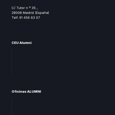
C/ Tutor n º 35 ,
28008 Madrid (España)
Telf. 91 456 63 07
ceualumni@ceu.es
CEU Alumni
Unete CEU Alumni
Preguntas frecuentes
Contacta
Oficinas ALUMNI
Oficina central
Oficinas territoriales