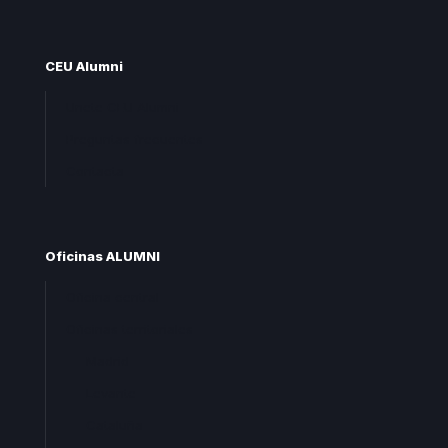
CEU Alumni
Unete CEU Alumni
Preguntas frecuentes
Contacta
Oficinas ALUMNI
Oficina central
Oficinas territoriales
Madrid
Levante
Cataluña