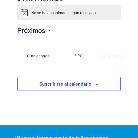
No se ha encontrado ningún resultado.
Aviso
Próximos
Selecciona
la
fecha.
Eventos
Hoy
siguiente(s)
Eventos
anterior(es)
Suscribirse al calendario
¿Quieres formar parte de la Agrupación