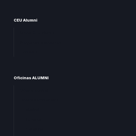
CEU Alumni
Unete CEU Alumni
Preguntas frecuentes
Contacta
Oficinas ALUMNI
Oficina central
Oficinas territoriales
Madrid
Levante
Cataluña