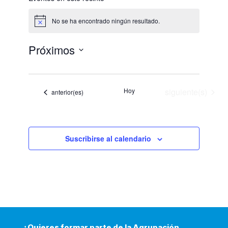
No se ha encontrado ningún resultado.
Aviso
Próximos
Selecciona
la
fecha.
Eventos
Hoy
siguiente(s)
Eventos
anterior(es)
Suscribirse al calendario
¿Quieres formar parte de la Agrupación