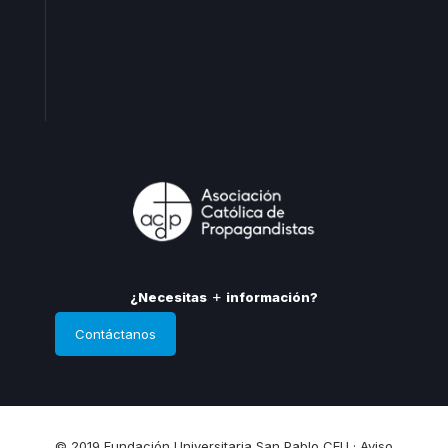
Madrid
Levante
Cataluña
Andalucia
¿Necesitas
información?
Contáctanos
© 2019 Fundación Universitaria San Pablo CEU ·
Aviso