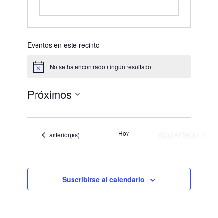
Eventos en este recinto
No se ha encontrado ningún resultado.
Aviso
Próximos
Selecciona
la
fecha.
Eventos
Hoy
siguiente(s)
Eventos
anterior(es)
Suscribirse al calendario