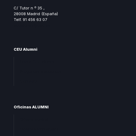
C/ Tutor n º 35 ,
28008 Madrid (España)
Telf. 91 456 63 07
ceualumni@ceu.es
CEU Alumni
Unete CEU Alumni
Preguntas frecuentes
Contacta
Oficinas ALUMNI
Oficina central
Oficinas territoriales