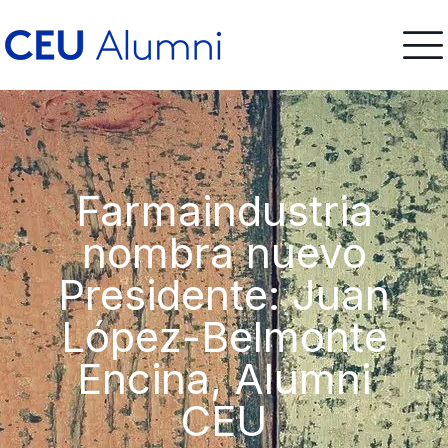
Farmaindustria
nombra nuevo
Presidente: Juan
López-Belmonte
Encina, Alumni
CEU