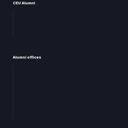
CEU Alumni
Join Alumni CEU
Frequent questions
Contact
Alumni offices
Central office
Territorial offices
Centro
Levante
Cataluña
Andalucia