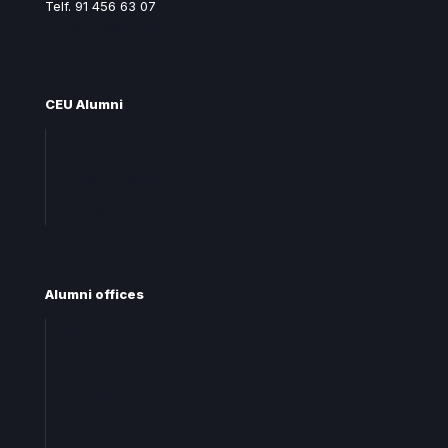
Telf. 91 456 63 07
ceualumni@ceu.es
CEU Alumni
Join Alumni CEU
Frequent questions
Contact
Alumni offices
Central office
Territorial offices
Centro
Levante