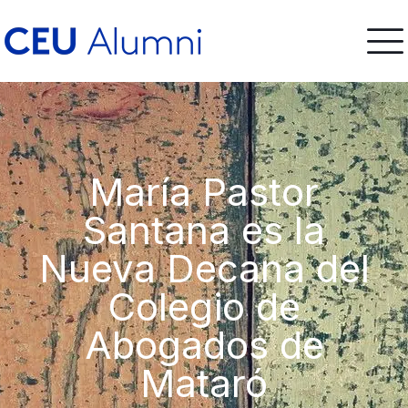
María Pastor
Santana es la
Nueva Decana del
Colegio de
Abogados de
Mataró