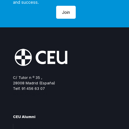
and success.
Join
C/ Tutor n º 35 ,
28008 Madrid (España)
Telf. 91 456 63 07
ceualumni@ceu.es
CEU Alumni
Join Alumni CEU