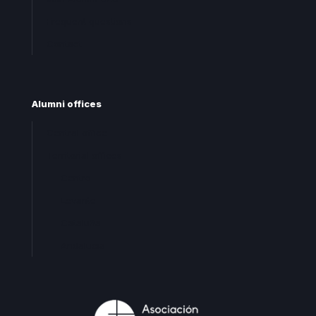
Frequent questions
Contact
Alumni offices
Central office
Territorial offices
Centro
Levante
Cataluña
Andalucia