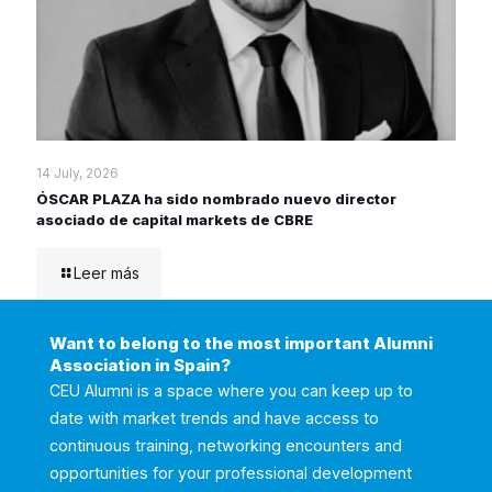
14 July, 2026
ÓSCAR PLAZA ha sido nombrado nuevo director
asociado de capital markets de CBRE
Leer más
Want to belong to the most important Alumni
Association in Spain?
CEU Alumni is a space where you can keep up to
date with market trends and have access to
continuous training, networking encounters and
opportunities for your professional development