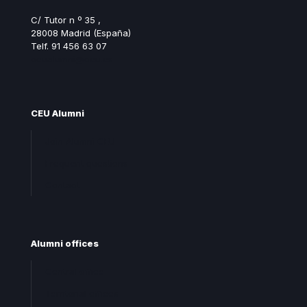
C/ Tutor n º 35 ,
28008 Madrid (España)
Telf. 91 456 63 07
ceualumni@ceu.es
CEU Alumni
Join Alumni CEU
Frequent questions
Contact
Alumni offices
Central office
Territorial offices