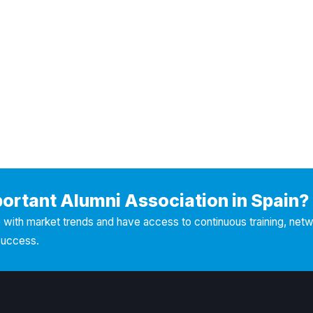
portant Alumni Association in Spain?
with market trends and have access to continuous training, net
success.