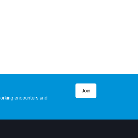
Join
working encounters and