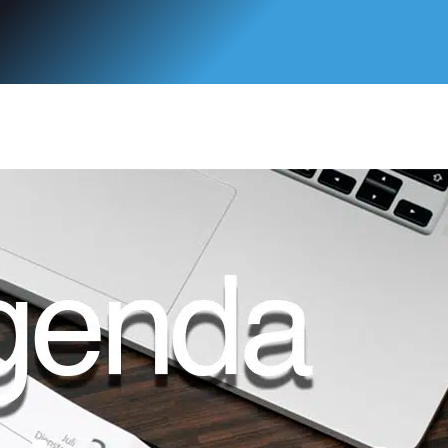
edida los relatos bíblicos y también literarios son un elemento no
ión y maduración humana y cristiana de la persona. En la introducc
a el relato puede contribuir a ello. En el resto del volumen, que e
el relato bíblico y la educación a través de la narración literaria. E
n, se trata de un ensayo, entendido éste como tentativa de acercam