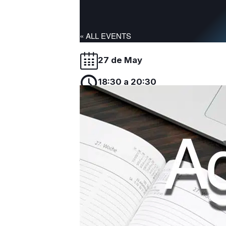
« ALL EVENTS
27 de May
18:30 a 20:30
UCH- Espacio Externo
En el presente volumen se examina en qué m
tiempo y lugar, sino decisivo en la educac
la cuestión de qué es educar y en qué medid
capítulos, se analiza la educación a partir d
exhaustivo con el tema que aborda. Más bie