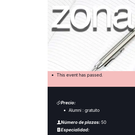
Add to calendar
ORGANIZER
Valencia- Palacio de
Colomina
This event has passed.
Precio:
Alumni :
gratuito
Número de plazas:
50
Especialidad: