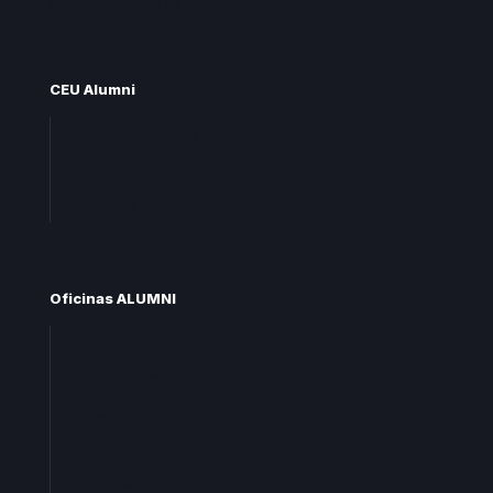
ceualumni@ceu.es
CEU Alumni
Unete CEU Alumni
Preguntas frecuentes
Contacta
Oficinas ALUMNI
Oficina central
Oficinas territoriales
Madrid
Levante
Cataluña