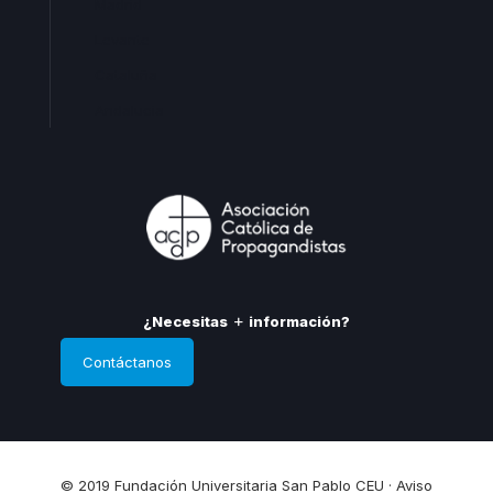
Madrid
Levante
Cataluña
Andalucia
¿Necesitas
información?
Contáctanos
© 2019 Fundación Universitaria San Pablo CEU ·
Aviso