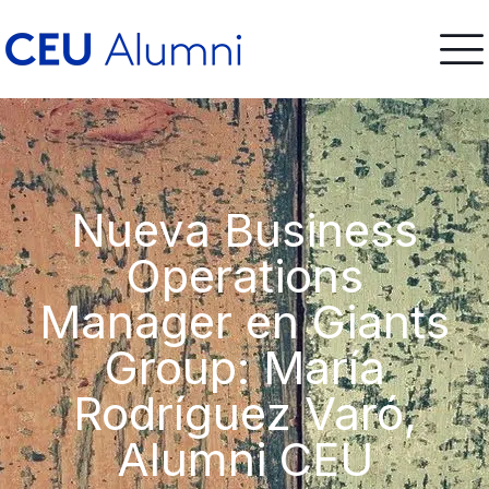
Nueva Business
Operations
Manager en Giants
Group: María
Rodríguez Varó,
Alumni CEU