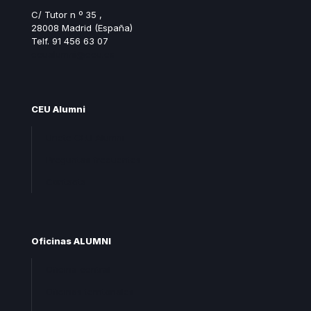
C/ Tutor n º 35 ,
28008 Madrid (España)
Telf. 91 456 63 07
ceualumni@ceu.es
CEU Alumni
Unete CEU Alumni
Preguntas frecuentes
Contacta
Oficinas ALUMNI
Oficina central
Oficinas territoriales