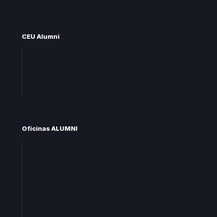
CEU Alumni
Unete CEU Alumni
Preguntas frecuentes
Contacta
Oficinas ALUMNI
Oficina central
Oficinas territoriales
Madrid
Levante
Cataluña