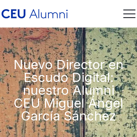
Nuevo Director en
Escudo Digital:
nuestro Alumni
CEU Miguel Ángel
García Sánchez