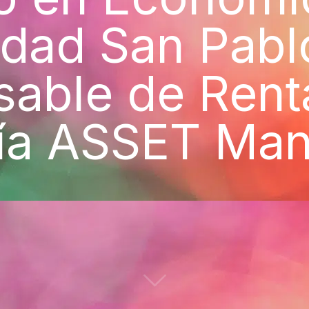
idad San Pabl
able de Renta
ía ASSET Ma