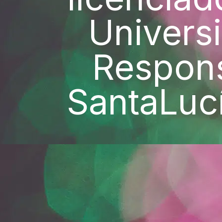
Univers
Respons
SantaLuc