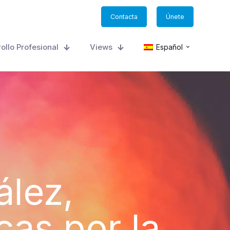
Contacta
Únete
ollo Profesional
Views
Español
ález,
cas por la