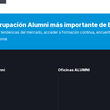
Agrupación Alumni más importante de
s tendencias del mercado, acceder a formación continua, encuen
onal.
mni
Oficinas ALUMNI
CEU Alumni
Oficina central
tas frecuentes
Oficinas territoriales
ta
Madrid
Levante