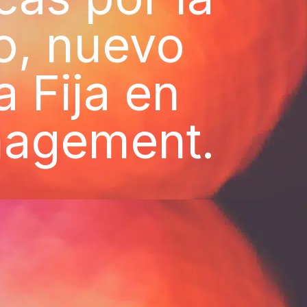
o, nuevo
 Fija en
nagement.