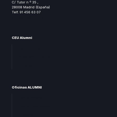
C/ Tutor n º 35 ,
28008 Madrid (España)
Telf. 91 456 63 07
ceualumni@ceu.es
CEU Alumni
Unete CEU Alumni
Preguntas frecuentes
Contacta
Oficinas ALUMNI
Oficina central
Oficinas territoriales
Madrid