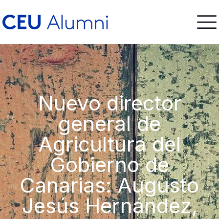
Nuevo director
general de
Agricultura del
Gobierno de
Canarias: Augusto
Jesús Hernández,