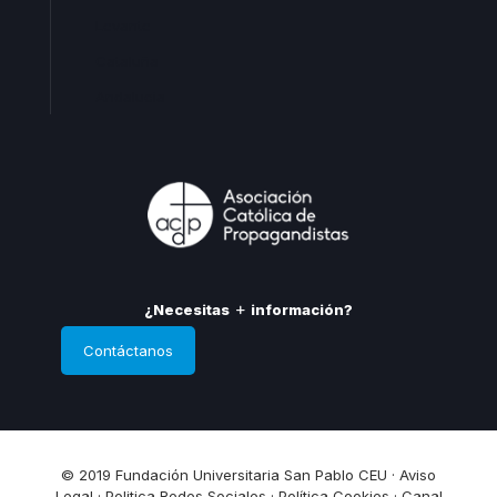
Levante
Cataluña
Andalucia
¿Necesitas
información?
Contáctanos
© 2019 Fundación Universitaria San Pablo CEU ·
Aviso
Legal
·
Politica Redes Sociales
·
Política Cookies
·
Canal