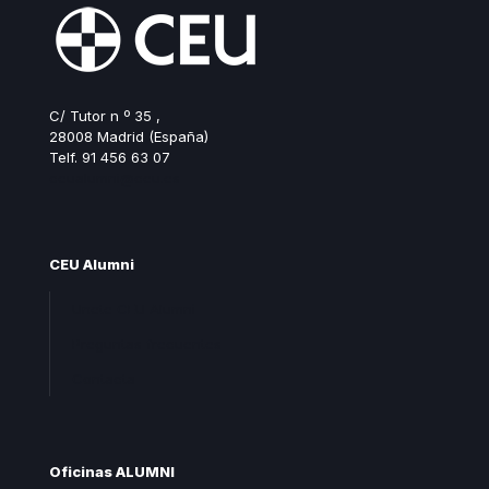
C/ Tutor n º 35 ,
28008 Madrid (España)
Telf. 91 456 63 07
ceualumni@ceu.es
CEU Alumni
Unete CEU Alumni
Preguntas frecuentes
Contacta
Oficinas ALUMNI