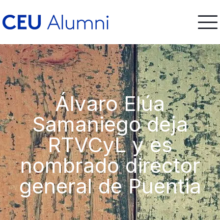
Álvaro Elúa
Samaniego deja
RTVCyL y es
nombrado director
general de Puentia