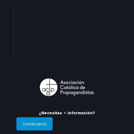
Oficina central
Oficinas territoriales
Madrid
Levante
Cataluña
Andalucia
¿Necesitas
información?
Contáctanos