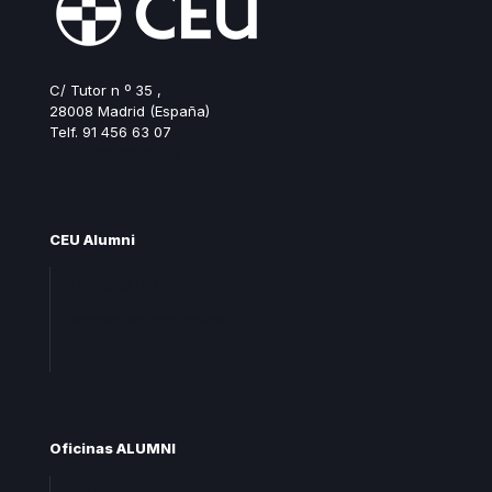
C/ Tutor n º 35 ,
28008 Madrid (España)
Telf. 91 456 63 07
ceualumni@ceu.es
CEU Alumni
Unete CEU Alumni
Preguntas frecuentes
Contacta
Oficinas ALUMNI