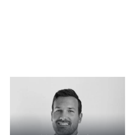
(ELCHE)- SEMINARIO
SOSTENIBILIDAD: ¿MODA O
PERMANENCIA?