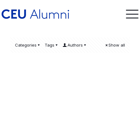
Categories
Tags
Authors
Show all
(Valencia)- DIES ACADEMICUS ·
Para la libertad nos ha liberado
Cristo