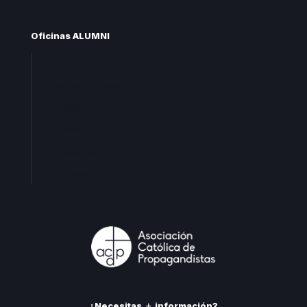
Oficinas ALUMNI
Oficina central
Oficinas territoriales
Madrid
Levante
Cataluña
Andalucia
¿Necesitas
información?