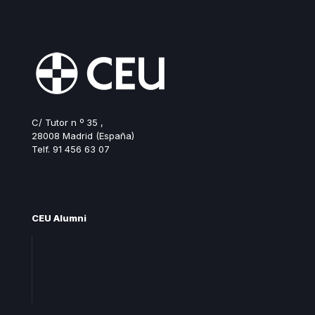
C/ Tutor n º 35 ,
28008 Madrid (España)
Telf. 91 456 63 07
ceualumni@ceu.es
CEU Alumni
Unete CEU Alumni
Preguntas frecuentes
Contacta