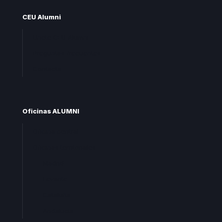
CEU Alumni
Unete CEU Alumni
Preguntas frecuentes
Contacta
Oficinas ALUMNI
Oficina central
Oficinas territoriales
Madrid
Levante
Cataluña
Andalucia