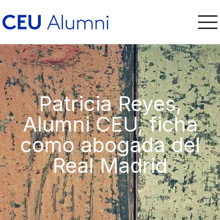
Patricia Reyes,
Alumni CEU, ficha
como abogada del
Real Madrid