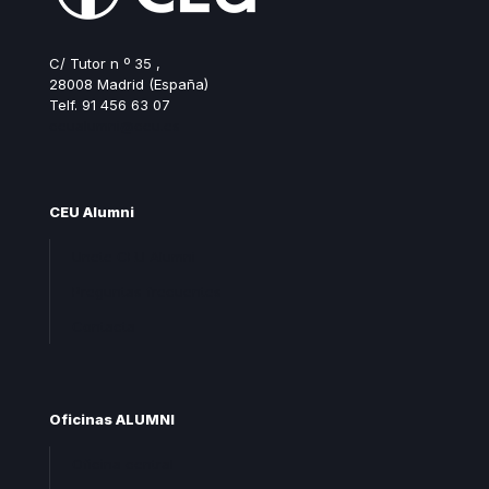
C/ Tutor n º 35 ,
28008 Madrid (España)
Telf. 91 456 63 07
ceualumni@ceu.es
CEU Alumni
Unete CEU Alumni
Preguntas frecuentes
Contacta
Oficinas ALUMNI
Oficina central