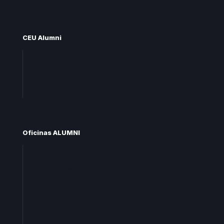
CEU Alumni
Unete CEU Alumni
Preguntas frecuentes
Contacta
Oficinas ALUMNI
Oficina central
Oficinas territoriales
Madrid
Levante
Cataluña