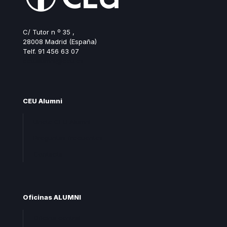
C/ Tutor n º 35 ,
28008 Madrid (España)
Telf. 91 456 63 07
ceualumni@ceu.es
CEU Alumni
Unete CEU Alumni
Preguntas frecuentes
Contacta
Oficinas ALUMNI
Oficina central