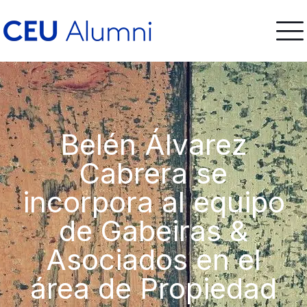
Belén Álvarez
Cabrera se
incorpora al equipo
de Gabeiras &
Asociados en el
área de Propiedad