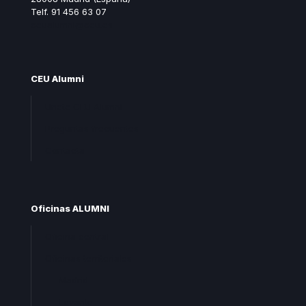
Telf. 91 456 63 07
ceualumni@ceu.es
CEU Alumni
Unete CEU Alumni
Preguntas frecuentes
Contacta
Oficinas ALUMNI
Oficina central
Oficinas territoriales
Madrid
Levante