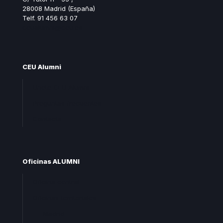
28008 Madrid (España)
Telf. 91 456 63 07
ceualumni@ceu.es
CEU Alumni
Unete CEU Alumni
Preguntas frecuentes
Contacta
Oficinas ALUMNI
Oficina central
Oficinas territoriales
Madrid