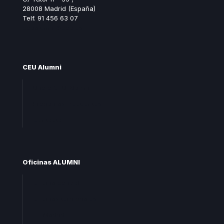
28008 Madrid (España)
Telf. 91 456 63 07
ceualumni@ceu.es
CEU Alumni
Unete CEU Alumni
Preguntas frecuentes
Contacta
Oficinas ALUMNI
Oficina central
Oficinas territoriales
Madrid